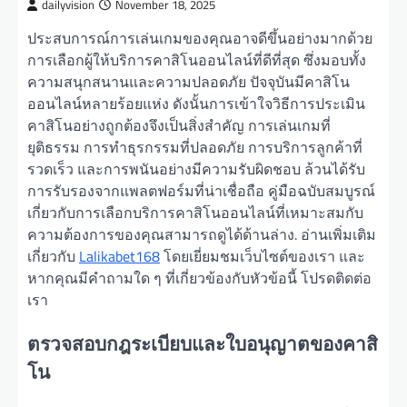
dailyvision
November 18, 2025
ประสบการณ์การเล่นเกมของคุณอาจดีขึ้นอย่างมากด้วย
การเลือกผู้ให้บริการคาสิโนออนไลน์ที่ดีที่สุด ซึ่งมอบทั้ง
ความสนุกสนานและความปลอดภัย ปัจจุบันมีคาสิโน
ออนไลน์หลายร้อยแห่ง ดังนั้นการเข้าใจวิธีการประเมิน
คาสิโนอย่างถูกต้องจึงเป็นสิ่งสำคัญ การเล่นเกมที่
ยุติธรรม การทำธุรกรรมที่ปลอดภัย การบริการลูกค้าที่
รวดเร็ว และการพนันอย่างมีความรับผิดชอบ ล้วนได้รับ
การรับรองจากแพลตฟอร์มที่น่าเชื่อถือ คู่มือฉบับสมบูรณ์
เกี่ยวกับการเลือกบริการคาสิโนออนไลน์ที่เหมาะสมกับ
ความต้องการของคุณสามารถดูได้ด้านล่าง. อ่านเพิ่มเติม
เกี่ยวกับ
Lalikabet168
โดยเยี่ยมชมเว็บไซต์ของเรา และ
หากคุณมีคำถามใด ๆ ที่เกี่ยวข้องกับหัวข้อนี้ โปรดติดต่อ
เรา
ตรวจสอบกฎระเบียบและใบอนุญาตของคาสิ
โน