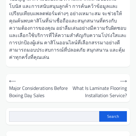
โบนัส และการสนับสนุนลูกค้า การค้นคว้าข้อมูลและ
เปรียบเทียบแพลตฟอร์มต่างๆ อย่างเหมาะสม จะช่วยให้
คุณค้นพบคาสิโนที่น่าเชื่อถือและสนุกสนานที่ตรงกับ
ความต้องการของคุณ อย่าลืมเล่นอย่างมีความรับผิดชอบ
และเลือกใช้บริการที่ให้ความสำคัญกับความโปร่งใสและ
การปกป้องผู้เล่น คาสิโนออนไลน์ที่เลือกสรรมาอย่างดี
สามารถมอบประสบการณ์ที่ปลอดภัย สนุกสนาน และคุ้ม
ค่าทุกครั้งที่คุณเล่น
Post
⟵
⟶
navigation
Major Considerations Before
What Is Laminate Flooring
Boxing Day Sales
Installation Service?
Search