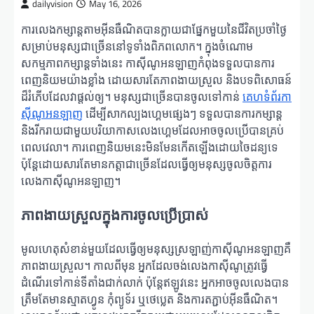
dailyvision
May 16, 2026
ការលេងកម្សាន្តតាមអ៊ីនធឺណិតបានក្លាយជាផ្នែកមួយនៃជីវិតប្រចាំថ្ងៃ
សម្រាប់មនុស្សជាច្រើននៅទូទាំងពិភពលោក។ ក្នុងចំណោម
សកម្មភាពកម្សាន្តទាំងនេះ កាស៊ីណូអនឡាញកំពុងទទួលបានការ
ពេញនិយមយ៉ាងខ្លាំង ដោយសារតែភាពងាយស្រួល និងបទពិសោធន៍
ដ៏រំភើបដែលវាផ្តល់ឲ្យ។ មនុស្សជាច្រើនបានចូលទៅកាន់
គេហទំព័រកា
ស៊ីណូអនឡាញ
ដើម្បីសាកល្បងហ្គេមផ្សេងៗ ទទួលបានការកម្សាន្ត
និងរីករាយជាមួយបរិយាកាសលេងហ្គេមដែលអាចចូលប្រើបានគ្រប់
ពេលវេលា។ ការពេញនិយមនេះមិនមែនកើតឡើងដោយចៃដន្យទេ
ប៉ុន្តែដោយសារតែមានកត្តាជាច្រើនដែលធ្វើឲ្យមនុស្សចូលចិត្តការ
លេងកាស៊ីណូអនឡាញ។
ភាពងាយស្រួលក្នុងការចូលប្រើប្រាស់
មូលហេតុសំខាន់មួយដែលធ្វើឲ្យមនុស្សស្រឡាញ់កាស៊ីណូអនឡាញគឺ
ភាពងាយស្រួល។ កាលពីមុន អ្នកដែលចង់លេងកាស៊ីណូត្រូវធ្វើ
ដំណើរទៅកាន់ទីតាំងជាក់លាក់ ប៉ុន្តែឥឡូវនេះ អ្នកអាចចូលលេងបាន
ត្រឹមតែមានស្មាតហ្វូន កុំព្យូទ័រ ឬថេប្លេត និងការតភ្ជាប់អ៊ីនធឺណិត។