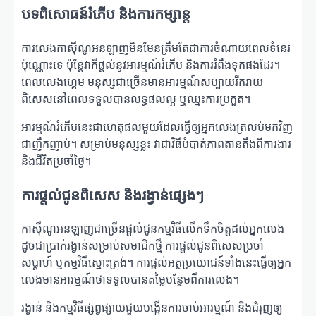
បទពិសោធន៍រំភើប និងការកម្សាន្ត
ការលេងកាស៊ីណូអនឡាញមិនមែនត្រឹមតែជាការចំណាយពេលទំនេរ
ប៉ុណ្ណោះទេ ប៉ុន្តែវាក៏ផ្តល់នូវអារម្មណ៍រំភើប និងការរំពឹងទុកផងដែរ។
ពេលលេងហ្គេម មនុស្សជាច្រើនមានអារម្មណ៍សប្បាយរីករាយ
ពិសេសនៅពេលទទួលបានលទ្ធផលល្អ ឬឈ្នះការប្រកួត។
អារម្មណ៍រំភើបនេះជាហេតុផលមួយដែលធ្វើឲ្យអ្នកលេងត្រលប់មកវិញ
ជាញឹកញាប់។ សម្រាប់មនុស្សខ្លះ វាជាវិធីបំបាត់ភាពតានតឹងពីការងារ
និងជីវិតប្រចាំថ្ងៃ។
ការផ្តល់ជូនពិសេស និងរង្វាន់ផ្សេងៗ
កាស៊ីណូអនឡាញជាច្រើនផ្តល់ជូនកម្មវិធីលើកទឹកចិត្តដល់អ្នកលេង
ដូចជាប្រាក់រង្វាន់សម្រាប់សមាជិកថ្មី ការផ្តល់ជូនពិសេសប្រចាំ
សប្តាហ៍ ឬកម្មវិធីស្មោះត្រង់។ ការផ្តល់អត្ថប្រយោជន៍ទាំងនេះធ្វើឲ្យអ្នក
លេងមានអារម្មណ៍ថាទទួលបានតម្លៃបន្ថែមពីការលេង។
រង្វាន់ និងកម្មវិធីផ្សព្វផ្សាយជួយបង្កើនការចាប់អារម្មណ៍ និងជំរុញឲ្យ