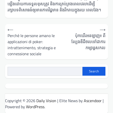
ឡើងដោយការទទួលខុសត្រូវ និងការគ្រប់គ្រងពេលវេលាដើម្បី
រក្សាបទពិសោធន៍ឲ្យមានភាពវិជ្ជមាន និងរីករាយក្នុងរយៈពេលវែង។
Post
⟵
⟶
navigation
Perché le persone amano le
ប៉ុកឃើរអនឡាញ៖ ពី
applicazioni di poker:
ល្បែងឌីជីថលទៅជាការ
intrattenimento, strategia e
កម្សាន្តសកល
connessione sociale
Search
Copyright © 2026
Daily Vision
| Elite News by
Ascendoor
|
Powered by
WordPress
.