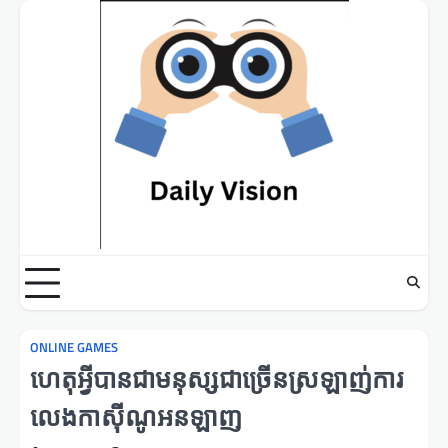
Skip
to
content
ONLINE GAMES
ហេតុអ្វីបានជាមនុស្សជាច្រើនស្រឡាញ់ការ
លេងកាស៊ីណូអនឡាញ