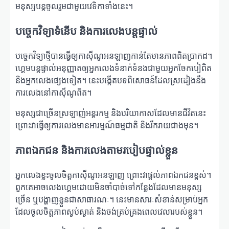
មនុស្សបន្តចូលរួមជាមួយវេទិកាទាំងនេះ។
បច្ចេកវិទ្យាទំនើប និងការលេងបន្តផ្ទាល់
បច្ចេកវិទ្យាថ្មីបានធ្វើឲ្យកាស៊ីណូអនឡាញកាន់តែមានភាពពិតប្រាកដ។
ហ្គេមបន្តផ្ទាល់អនុញ្ញាតឲ្យអ្នកលេងទំនាក់ទំនងជាមួយអ្នកចែកបៀពិត
និងអ្នកលេងផ្សេងទៀត។ នេះបង្កើតបទពិសោធន៍ដែលស្រដៀងនឹង
ការលេងនៅកាស៊ីណូពិត។
មនុស្សជាច្រើនស្រឡាញ់អន្តរកម្ម និងបរិយាកាសដែលមានជីវិតនេះ
ព្រោះវាធ្វើឲ្យការលេងមានអារម្មណ៍ធម្មជាតិ និងរីករាយជាងមុន។
ភាពឯកជន និងការលេងតាមរបៀបផ្ទាល់ខ្លួន
អ្នកលេងខ្លះចូលចិត្តកាស៊ីណូអនឡាញ ព្រោះវាផ្តល់ភាពឯកជនខ្ពស់។
ពួកគេអាចលេងហ្គេមដោយមិនចាំបាច់ទៅកន្លែងដែលមានមនុស្ស
ច្រើន ឬបង្ហាញខ្លួនជាសាធារណៈ។ នេះមានសារៈសំខាន់សម្រាប់អ្នក
ដែលចូលចិត្តភាពស្ងប់ស្ងាត់ និងចង់គ្រប់គ្រងពេលវេលារបស់ខ្លួន។