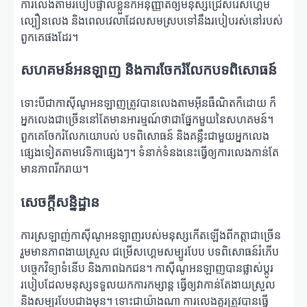
ការលេងតាមរបៀបផ្ទាល់ខ្លួនក៏អនុញ្ញាតឲ្យមនុស្សជ្រើសរើសហ្គេម
ល្បឿនលេង និងពេលវេលាដែលសមស្របទៅនឹងរបៀបរស់នៅរបស់
ពួកគេផងដែរ។
សហគមន៍អនឡាញ និងការចែករំលែកបទពិសោធន៍
ទោះបីជាកាស៊ីណូអនឡាញត្រូវបានលេងតាមអ៊ីនធឺណិតក៏ដោយ ក៏
អ្នកលេងជាច្រើននៅតែមានអារម្មណ៍ថាជាផ្នែកមួយនៃសហគមន៍។
ពួកគេចែករំលែកយោបល់ បទពិសោធន៍ និងគន្លឹះជាមួយអ្នកលេង
ផ្សេងទៀតតាមវេទិកាផ្សេងៗ។ ទំនាក់ទំនងនេះធ្វើឲ្យការលេងកាន់តែ
មានភាពរីករាយ។
សេចក្តីសន្និដ្ឋាន
ការស្រឡាញ់កាស៊ីណូអនឡាញរបស់មនុស្សកើតឡើងពីកត្តាជាច្រើន
រួមមានភាពងាយស្រួល ជម្រើសហ្គេមសម្បូរបែប បទពិសោធន៍រំភើប
បច្ចេកវិទ្យាទំនើប និងភាពឯកជន។ កាស៊ីណូអនឡាញបានផ្លាស់ប្តូរ
របៀបដែលមនុស្សទទួលយកការកម្សាន្ត ធ្វើឲ្យវាកាន់តែងាយស្រួល
និងសម្បូរបែបជាងមុន។ ទោះជាយ៉ាងណា ការលេងគួរត្រូវបានធ្វើ