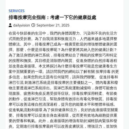
SERVICES
排毒按摩完全指南：考慮一下它的健康益處
dailyvision
September 21, 2025
在當今快節奏的生活中，我們的身體因壓力、污染和不良的生活方
式而飽受折磨。為了自我清潔和恢復活力，人們越來越多地選擇整
體療法。其中，排毒按摩已成為一種廣受歡迎的增強整體健康的選
擇。那麼，什麼是排毒按摩呢？為什麼要將其納入您的健康計劃？
為了激活身體的淋巴系統，排毒按摩結合了傳統的按摩技巧和特定
的按壓和撫摸。其目標是清除體內雜質、促進身體的自然排毒過程
並改善血液循環。本文將探討為什麼排毒按摩可能是您健康養生方
案中至關重要的一環。請訪問我們的網站以了解有關 按摩排毒 的更
多信息，如果您對此主題有任何疑問，請與我們聯繫。 促進排毒和
淋巴引流 刺激淋巴系統是排毒按摩的主要優點之一。體內毒素和廢
物主要透過淋巴系統排出。當淋巴系統運動減慢時，身體可能會出
現腹脹、疲憊和免疫反應受損等症狀。排毒按摩採用輕柔、有節奏
的動作，促進淋巴引流，幫助身體有效排出有毒化學物質。排毒按
摩可以改善這種自然清潔過程，提升您的能量水平和整體幸福感。
促進氧氣流動和循環 為了保持健康和活力，良好的血液循環至關重
要。排毒按摩可以促進全身血液循環，從而更有效地為細胞提供重
要的營養和氧氣。此外，血液循環的增強有助於減輕肌肉緊張和發
炎。定期進行排毒按摩最終可以改善皮膚狀況，增強活力，並加快