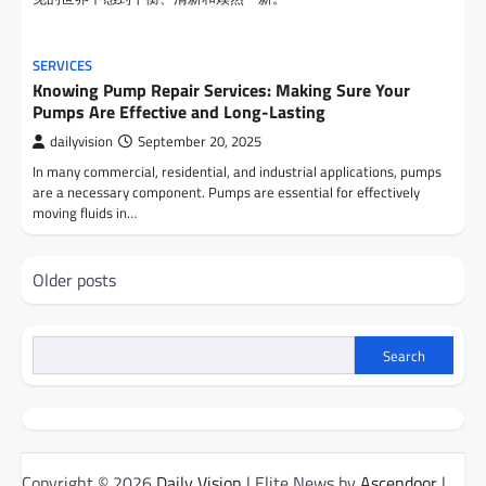
SERVICES
Knowing Pump Repair Services: Making Sure Your
Pumps Are Effective and Long-Lasting
dailyvision
September 20, 2025
In many commercial, residential, and industrial applications, pumps
are a necessary component. Pumps are essential for effectively
moving fluids in…
Posts
Older posts
navigation
Search
Copyright © 2026
Daily Vision
| Elite News by
Ascendoor
|