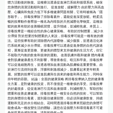
體力活動後的恢復。這種療法透過促進淋巴系統和循環系統，確保
您身體的清潔活動順利進行。 促進放鬆，緩解壓力 由於壓力與高血
壓、心臟病和免疫力低下等多種健康問題有關，它有時被稱為「隱
形殺手」。排毒按摩除了排除毒素外，還能促進深度放鬆。輕柔流
暢的按摩動作會釋放一種名為內啡肽的天然減壓化學物質。這種放
鬆的效果有助於改善睡眠習慣，提升情緒，並減輕焦慮。本質上，
排毒按摩是一種綜合性的身心健康策略。 有助於控制體重，減少水
分滯留 對於想要控制體重的人來說，排毒按摩可能是一種有效的療
法。這些按摩有助於清除體內代謝廢物，減少腹脹，並透過活化淋
巴系統來減少水分滯留。排毒按摩可以透過促進身體的自然代謝過
程，逐漸促進更苗條、更健美的體型來支持健康的生活方式，但它
不能取代均衡的飲食和規律的運動。 改善肌膚外觀和健康 體內毒素
會對肌膚健康產生不利影響，導致青春痘、暗沉和早衰。排毒按摩
可以促進細胞再生，並透過增加血液流動為肌膚輸送重要營養。由
於淋巴引流得到改善，浮腫和刺激感減少，肌膚看起來更年輕美
麗。頻繁的按摩可以促進肌膚與生俱來的修復和再生能力，同時保
持年輕的容顏。 結論：全面的健康策略 將排毒按摩納入您的健康養
生方案，是對健康的投資，而不僅僅是一種奢侈的享受。排毒按摩
的好處很多，從促進淋巴引流和血液循環，到減輕壓力、幫助控制
體重和改善皮膚健康。排毒按摩是一種安全自然的技術，可以幫助
您的身體排出毒素，達到最佳健康狀態，但必須與健康飲食、持續
運動和充足的水分相結合。花時間透過排毒按摩來照顧您的身體可
能會成為一種改變生活的體驗，讓您在這個壓力和環境毒素不可避
免的世界中感到平衡、清新和煥然一新。