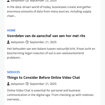
dailyvision
September 22, 2025
In the data-driven world of today, businesses create and gather
enormous amounts of data from many sources, including supply
chain…
HOME
Voordelen van de aanschaf van een hor met rits
dailyvision
September 21, 2025
Het behouden van een balans tussen natuurlijk licht, frisse lucht en
bescherming tegen insecten of vuil is een veelvoorkomend
probleem…
SERVICES
Things to Consider Before Online Video Chat
dailyvision
September 21, 2025
Online Video Chat is essential for personal and business
communication in the digital age. From checking up with relatives
overseas…