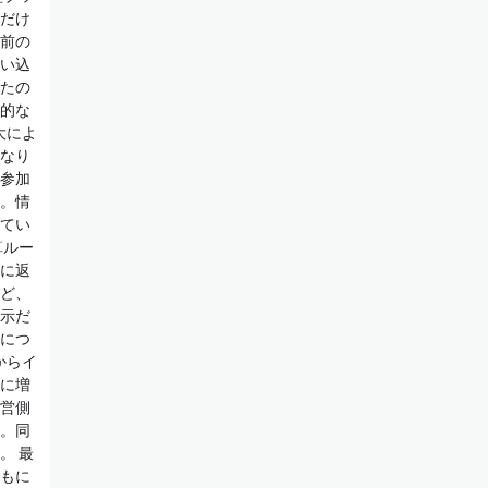
だけ
前の
い込
たの
的な
大によ
なり
参加
。情
てい
算ルー
に返
ど、
示だ
につ
からイ
に増
営側
。同
。 最
もに