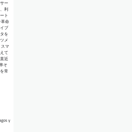
サー
、利
ート
ン革命
イブ
タを
ツメ
、スマ
えて
直近
率そ
を常
agos y