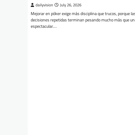
dailyvision
July 26, 2026
Mejorar en póker exige más disciplina que trucos, porque la
decisiones repetidas terminan pesando mucho más que u
espectacular.…