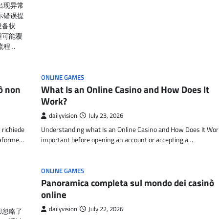
出现异常
示错误提
设备状
程可能覆
流程…
ONLINE GAMES
nò non
What Is an Online Casino and How Does It
Work?
dailyvision
July 23, 2026
 richiede
Understanding what Is an Online Casino and How Does It Wor
ttaforme…
important before opening an account or accepting a…
ONLINE GAMES
Panoramica completa sul mondo dei casinò
online
dailyvision
July 22, 2026
却忽略了