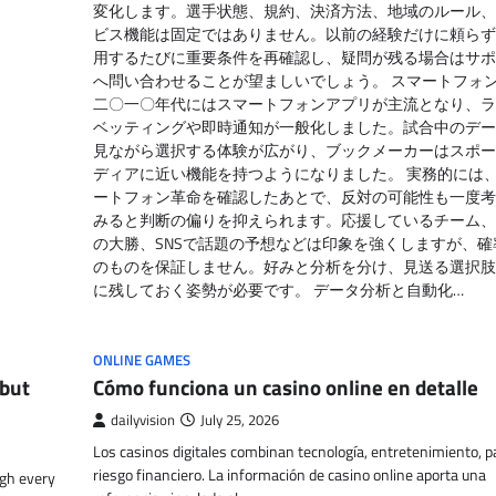
変化します。選手状態、規約、決済方法、地域のルール、
ビス機能は固定ではありません。以前の経験だけに頼らず
用するたびに重要条件を再確認し、疑問が残る場合はサポ
へ問い合わせることが望ましいでしょう。 スマートフォ
二〇一〇年代にはスマートフォンアプリが主流となり、ラ
ベッティングや即時通知が一般化しました。試合中のデー
見ながら選択する体験が広がり、ブックメーカーはスポー
ディアに近い機能を持つようになりました。 実務的には
ートフォン革命を確認したあとで、反対の可能性も一度考
みると判断の偏りを抑えられます。応援しているチーム、
の大勝、SNSで話題の予想などは印象を強くしますが、確
のものを保証しません。好みと分析を分け、見送る選択肢
に残しておく姿勢が必要です。 データ分析と自動化…
ONLINE GAMES
but
Cómo funciona un casino online en detalle
dailyvision
July 25, 2026
Los casinos digitales combinan tecnología, entretenimiento, p
riesgo financiero. La información de casino online aporta una
gh every