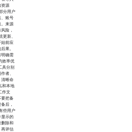
知资源
部分用户
装、账号
道。来源
号风险，
统更新、
开始前应
的后果。
有明确需
的效率优
工具分别
创作者、
。清晰命
私和本地
工作文
不要把备
设备后，
有些用户
件显示的
量删除和
，再评估