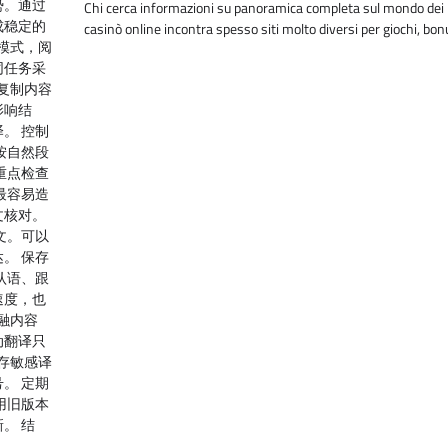
势。通过
Chi cerca informazioni su panoramica completa sul mondo dei
成稳定的
casinò online incontra spesso siti molto diversi per giochi, bo
模式，阅
同任务采
复制内容
影响结
。 控制
按自然段
重点检查
最容易造
文核对。
文。可以
。 保存
认语、跟
速度，也
融内容
动翻译只
存敏感译
。 定期
用旧版本
。 结