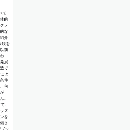
べて
体的
クメ
的な
紹介
金銭を
以前
わ
発展
造で
すこと
条件
、何
が
ん。
けて、
ッズ
ンを
備さ
型ブッ