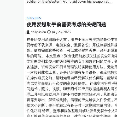
soldier on the Western Front laid down his weapon at…
SERVICES
使用爱思助手前需要考虑的关键问题
dailyvision
July 25, 2026
在开始使用爱思助手之前，用户不应只关注功能是否丰
要考虑下载来源、电脑安全、数据备份、系统兼容性和
险。提前完成这些检查，可以减少资料丢失、账号泄露
常的可能。 本文重点：列出使用前必须关注的安全和兼容
文将围绕列出使用前必须关注的安全和兼容问题展开，
备连接、资料安全和日常管理说明实际使用方法。无论
一次接触此类工具，还是已经拥有多台设备，都应把数
在操作速度之前。清晰知道自己要解决什么问题，能够
尝试功能而执行不必要的高风险操作。 存储空间管理 手
间越长，照片、视频、聊天附件和应用数据越容易占满
理工具可以帮助用户了解不同类别的大致占用，从而决
容需要导出、保留或删除。清理前应先确认文件价值，
据大小判断，更不能在没有备份时一次删除大量内容。 
性化功能 铃声、壁纸和媒体整理能够让设备更符合个人
户可以裁剪合法来源的音频，建立自己的素材文件夹，