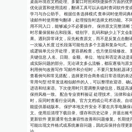
桌面环境在文档处理、多窗口对照和快捷操作方面的优
优化设置和使用流程，翻译工具可以从临时查词软件变
学习与办公助手。 根据任务选择模式 查单词时使用词典
读邮件时使用整句翻译，处理报告时选择文档功能。不
用不同入口，能够减少不必要操作。 保持原文完整清晰 
时尽量保留标点和段落。错别字、乱码和缺少上下文会
果。遇到异常译文，应先检查原文，而不是反复点击翻译
一次输入长度 过长段落可能包含多个主题和复杂句式。
或逻辑单元分开处理，更容易检查，也方便后续修改。 
关键信息 人名、日期、金额、单位、地址和否定表达是
成实际问题的部分。无论译文多么流畅，都应逐项与原
利用例句改善写作 写邮件和介绍时，不要只复制机器译
查看例句和常见搭配，选择更符合商务或日常语境的表达
常用句型 经常发送相似邮件的人，可以整理欢迎语、确
进语和结束语。下次使用时只需调整关键信息，既提高
保持风格一致。 配合专业资料验证 处理技术、法律和金
时，应同时查看行业词典、官方文档或公司术语表。自
能提供基础版本。 保护本地文件安全 不要在共享电脑保
文。使用后清理下载目录、缓存和历史记录，并退出账号
更新软件 更新通常包含兼容性改善和问题修复。长期使
可能出现文件格式或系统兼容问题，因此应保持合理更新
论…