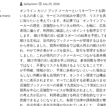
dailyvision
July 25, 2026
s
オンライン カジノ ブック メーカーというキーワードを調
na mano
いる人の多くは、サービスの仕組みや選び方、リスクを具
に知りたいと考えています。本記事では「オンラインブッ
ーカーの歴史：店舗型からデジタル時代へ」を軸に、広告
表現に偏らず、利用前に確認したいポイントを順序立てて
します。 賭け市場の古い起源 スポーツの結果を予想して
賭ける文化は、近代的なブックメーカーが登場するはるか
から存在しました。競馬や競技会では個人同士の賭けが行
れ、やがて仲介者がオッズを提示し、取引を管理する形が
しました。これが現代のブックメーカーにつながる基本構
す。 賭け市場の古い起源を学ぶ目的は、参加回数を増や
ではなく、不要なリスクを見抜けるようになることです。
が不明確、情報が古い、予算に余裕がないといった場合は
もしない判断が最も合理的です。オンライン環境では機会
次々に表示されますが、すべてに反応する必要はありませ
店舗型ブックメーカーの発展 十九世紀から二十世紀にか
競馬を中心に店舗型サービスが制度化されました。固定オ
の考え方が広がり、利用者は賭ける時点で潜在的なリター
把握できるようになりました。各国で法律や課税制度が整
れ、合法市場と非合法市場が分かれていきました。 店舗