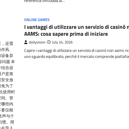
referencia vinculada al…
ONLINE GAMES
I vantaggi di utilizzare un servizio di casinò
AAMS: cosa sapere prima di iniziare
dailyvision
July 24, 2026
富，还需
操作风
Capire i vantaggi di utilizzare un servizio di casinò non aams ri
和设备异
uno sguardo equilibrato, perché il mercato comprende piatta
问题 本
并结合设
用户是第
据安全放
避免为了
机使用时
空间。管
定哪些内
不要仅根
铃声与个
习惯。用
并在导入