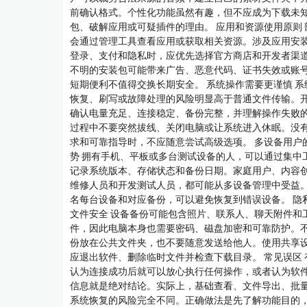
前确认格式。个性化功能虽然有趣，但不应成为下载未
包、破解应用或可疑插件的理由。 应用和资源使用原则 
会通过管理工具查看应用或获取相关资源。涉及应用安
登录、支付和隐私时，应优先选择官方商店和开发者渠
不明的安装包可能带来广告、恶意代码、证书失效或账
短期便利不值得交换长期安全。 系统操作需要更谨慎 系
恢复、刷写或故障处理的风险明显高于普通文件传输。
确认电量充足、连接稳定、备份完整，并理解操作失败
过程中不要突然拔线、关闭电脑或让系统进入休眠。没
求和可靠指导时，不应随意尝试高级选项。 多设备用户
势 拥有手机、平板或多台测试设备的人，可以通过集中
记录系统版本、存储状态和备份日期。家庭用户、内容
维修人员和开发测试人员，都可能从多设备管理中受益
名每台设备和对应备份，可以避免恢复到错误设备。 隐
文件安全 设备备份可能包含照片、联系人、聊天附件和
件，因此电脑本身也需要密码、磁盘加密和可靠防护。
份放在公共文件夹，也不要随意发送给他人。使用共享
应退出软件、删除临时文件并检查下载目录。 常见误区 
认为连接成功后就可以放心执行任何操作，或者认为软
信息就是绝对结论。实际上，基础查看、文件导出、批
系统恢复的风险完全不同。正确做法是先了解功能目的