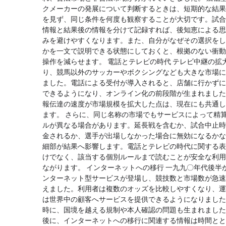
クメーカーの発展について判断するときは、短期的な結果
を見ず、同じ条件を何度も観察することが大切です。試合
情報と結果後の情報を分けて記録すれば、後知恵による思
みを避けやすくなります。また、自分がなぜその選択をし
かを一文で説明できる状態にしておくと、根拠のない衝動
操作を減らせます。 電話とテレビの時代 テレビ中継の拡
り、競馬以外のサッカーやボクシングなども大きな市場に
ました。電話による受付が導入されると、店舗に行かずに
できるようになり、オンライン化の前段階が生まれました
報伝達の速度が市場規模を拡大した点は、現在にも共通し
ます。 さらに、同じ名称の市場でもサービスによって精
ルが異なる場合があります。延長戦を含むか、試合中止時
金されるか、選手が出場しなかった場合に無効になるかな
細部が結果へ影響します。電話とテレビの時代に関する表
けでなく、該当する個別ルールまで読むことが安全な利用
ながります。 インターネットへの移行 一九九〇年代後半
ンターネット型サービスが登場し、競技数と市場数が急速
えました。利用者は複数のオッズを比較しやすくなり、運
は世界中の顧客へサービスを提供できるようになりました
時に、国境を越える規制や本人確認の問題も生まれました
後に、インターネットへの移行に関連する情報は時間とと