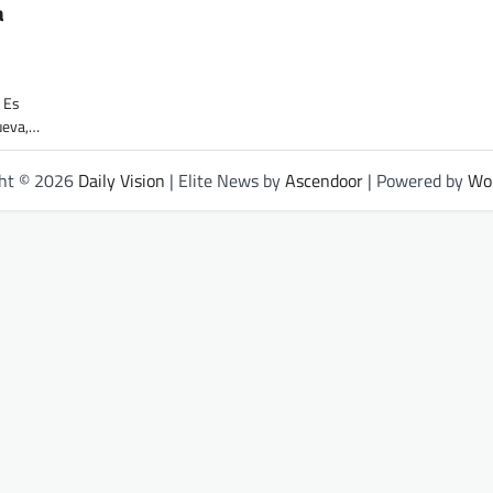
a
. Es
nueva,…
ght © 2026
Daily Vision
| Elite News by
Ascendoor
| Powered by
Wo