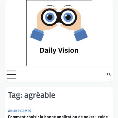
Skip
to
content
Tag:
agréable
ONLINE GAMES
Comment choisir la bonne application de poker : guide