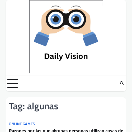
Skip
to
content
Tag:
algunas
ONLINE GAMES
Razones por las que algunas personas utilizan casas de