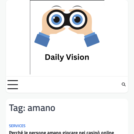
Skip
to
content
Tag:
amano
SERVICES
Perché le persone amano giocare nei casinò online