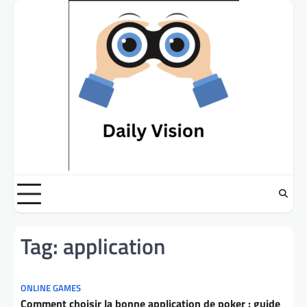
Skip
to
content
Tag:
application
ONLINE GAMES
Comment choisir la bonne application de poker : guide