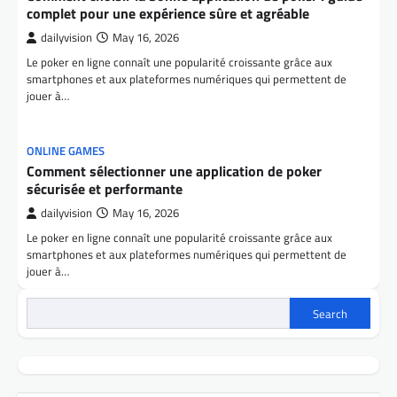
complet pour une expérience sûre et agréable
dailyvision
May 16, 2026
Le poker en ligne connaît une popularité croissante grâce aux
smartphones et aux plateformes numériques qui permettent de
jouer à…
ONLINE GAMES
Comment sélectionner une application de poker
sécurisée et performante
dailyvision
May 16, 2026
Le poker en ligne connaît une popularité croissante grâce aux
smartphones et aux plateformes numériques qui permettent de
jouer à…
Search