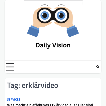
Skip
to
content
Tag:
erklärvideo
SERVICES
Was macht ein effektives Erklärvideo aus? Hier sind