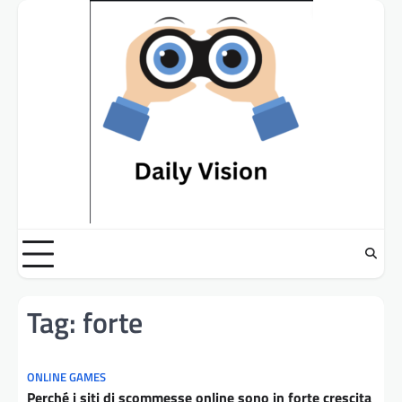
Skip
to
content
Tag:
forte
ONLINE GAMES
Perché i siti di scommesse online sono in forte crescita