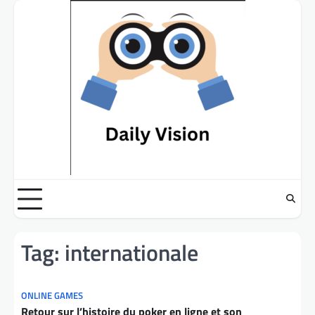
Skip
to
content
Tag:
internationale
ONLINE GAMES
Retour sur l’histoire du poker en ligne et son