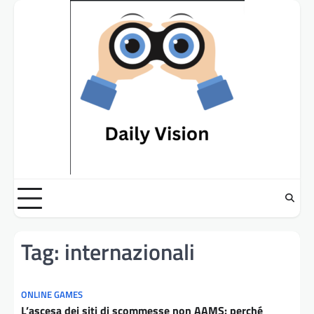
Skip
to
content
Tag:
internazionali
ONLINE GAMES
L’ascesa dei siti di scommesse non AAMS: perché