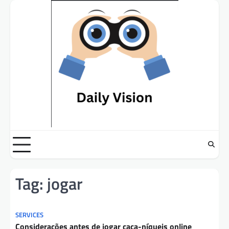
Skip
to
content
Tag:
jogar
SERVICES
Considerações antes de jogar caça-níqueis online