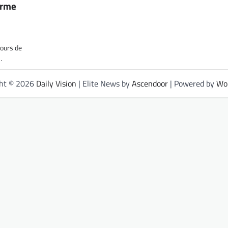
orme
cours de
…
ght © 2026
Daily Vision
| Elite News by
Ascendoor
| Powered by
Wo