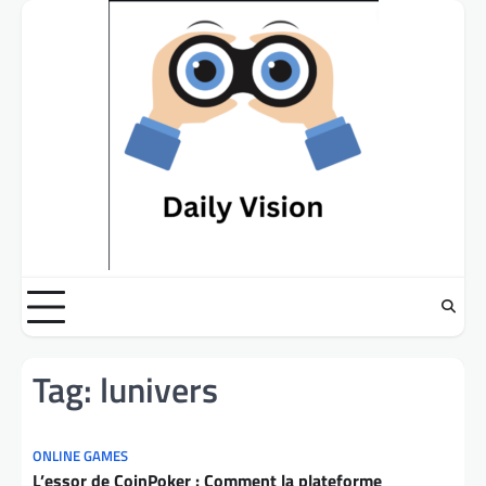
Skip
to
content
Tag:
lunivers
ONLINE GAMES
L’essor de CoinPoker : Comment la plateforme