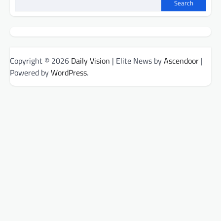
Search
Copyright © 2026
Daily Vision
| Elite News by
Ascendoor
|
Powered by
WordPress
.