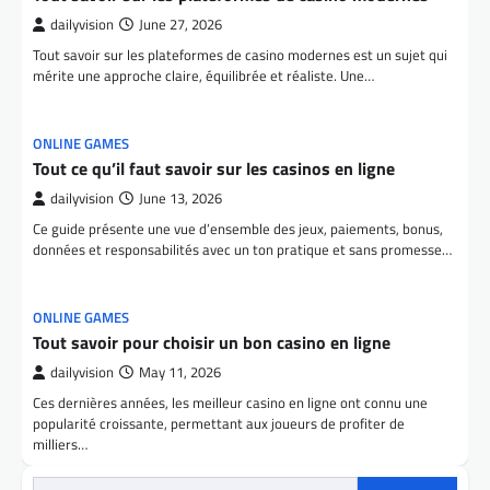
dailyvision
June 27, 2026
Tout savoir sur les plateformes de casino modernes est un sujet qui
mérite une approche claire, équilibrée et réaliste. Une…
ONLINE GAMES
Tout ce qu’il faut savoir sur les casinos en ligne
dailyvision
June 13, 2026
Ce guide présente une vue d’ensemble des jeux, paiements, bonus,
données et responsabilités avec un ton pratique et sans promesse…
ONLINE GAMES
Tout savoir pour choisir un bon casino en ligne
dailyvision
May 11, 2026
Ces dernières années, les meilleur casino en ligne ont connu une
popularité croissante, permettant aux joueurs de profiter de
milliers…