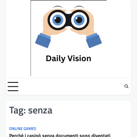
Skip
to
content
Tag:
senza
ONLINE GAMES
Perché i casinò senza documenti sono diventati