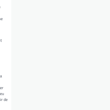
e
ne
ut
la
rer
jeu
ir de