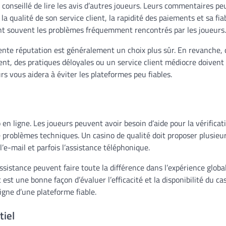
t conseillé de lire les avis d’autres joueurs. Leurs commentaires p
a qualité de son service client, la rapidité des paiements et sa fiab
lent souvent les problèmes fréquemment rencontrés par les joueurs.
llente réputation est généralement un choix plus sûr. En revanche, 
nt, des pratiques déloyales ou un service client médiocre doivent
rs vous aidera à éviter les plateformes peu fiables.
 en ligne. Les joueurs peuvent avoir besoin d’aide pour la vérificat
de problèmes techniques. Un casino de qualité doit proposer plusieu
’e-mail et parfois l’assistance téléphonique.
assistance peuvent faire toute la différence dans l’expérience global
 est une bonne façon d’évaluer l’efficacité et la disponibilité du ca
igne d’une plateforme fiable.
tiel