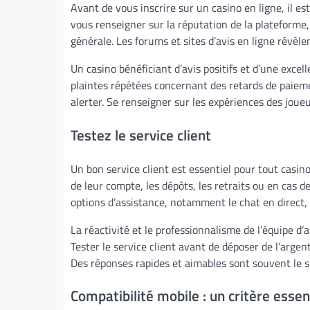
Avant de vous inscrire sur un casino en ligne, il es
vous renseigner sur la réputation de la plateforme, l
générale. Les forums et sites d’avis en ligne révè
Un casino bénéficiant d’avis positifs et d’une exce
plaintes répétées concernant des retards de paieme
alerter. Se renseigner sur les expériences des joueu
Testez le service client
Un bon service client est essentiel pour tout casino
de leur compte, les dépôts, les retraits ou en cas 
options d’assistance, notamment le chat en direct, l
La réactivité et le professionnalisme de l’équipe d’
Tester le service client avant de déposer de l’argent
Des réponses rapides et aimables sont souvent le s
Compatibilité mobile : un critère essen