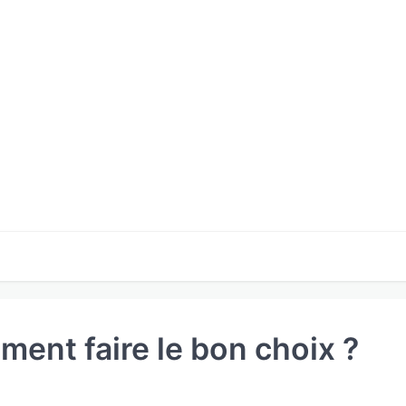
ment faire le bon choix ?