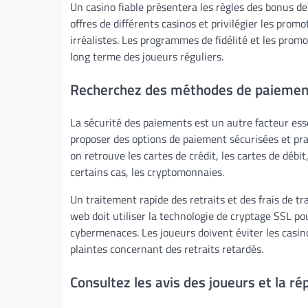
Un casino fiable présentera les règles des bonus d
offres de différents casinos et privilégier les prom
irréalistes. Les programmes de fidélité et les prom
long terme des joueurs réguliers.
Recherchez des méthodes de paiemen
La sécurité des paiements est un autre facteur esse
proposer des options de paiement sécurisées et prat
on retrouve les cartes de crédit, les cartes de débit
certains cas, les cryptomonnaies.
Un traitement rapide des retraits et des frais de tr
web doit utiliser la technologie de cryptage SSL po
cybermenaces. Les joueurs doivent éviter les casino
plaintes concernant des retraits retardés.
Consultez les avis des joueurs et la ré