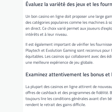
Évaluez la variété des jeux et les fourn
Un bon casino en ligne doit proposer une large gam
des catégories populaires comme les machines à sous,
en direct. Ce choix varié permet aux joueurs d’expl
intérêts et à leur niveau.
Il est également important de vérifier les fournis
Playtech et Evolution Gaming sont reconnus pour le
équitables. Les casinos qui collaborent avec des édi
une meilleure expérience de jeu globale.
Examinez attentivement les bonus et 
La plupart des casinos en ligne attirent de nouvea
offres de cashback et des programmes de fidélité. 
toujours lire les conditions générales avant d’en bé
rendent le retrait des gains difficile.