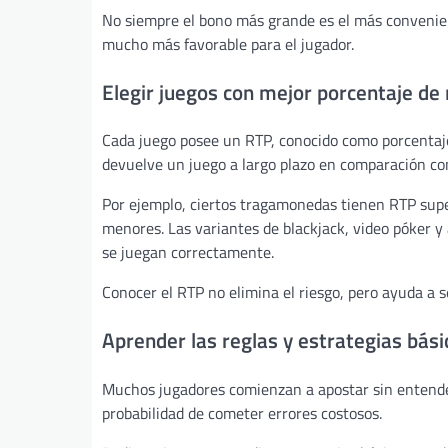
No siempre el bono más grande es el más convenien
mucho más favorable para el jugador.
Elegir juegos con mejor porcentaje de
Cada juego posee un RTP, conocido como porcentaje
devuelve un juego a largo plazo en comparación co
Por ejemplo, ciertos tragamonedas tienen RTP supe
menores. Las variantes de blackjack, video póker y
se juegan correctamente.
Conocer el RTP no elimina el riesgo, pero ayuda a s
Aprender las reglas y estrategias bási
Muchos jugadores comienzan a apostar sin entende
probabilidad de cometer errores costosos.