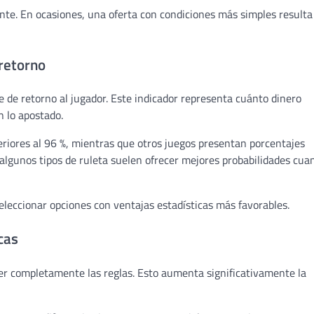
te. En ocasiones, una oferta con condiciones más simples resulta
 retorno
 de retorno al jugador. Este indicador representa cuánto dinero
n lo apostado.
riores al 96 %, mientras que otros juegos presentan porcentajes
 algunos tipos de ruleta suelen ofrecer mejores probabilidades cua
eleccionar opciones con ventajas estadísticas más favorables.
cas
r completamente las reglas. Esto aumenta significativamente la