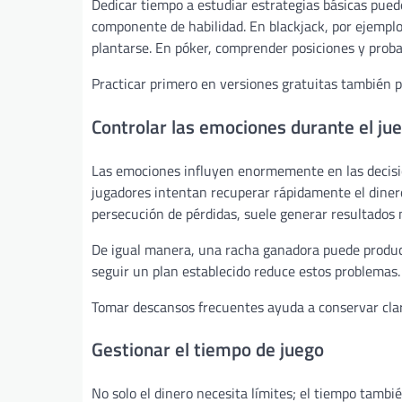
Dedicar tiempo a estudiar estrategias básicas pue
componente de habilidad. En blackjack, por ejemplo
plantarse. En póker, comprender posiciones y probab
Practicar primero en versiones gratuitas también pe
Controlar las emociones durante el ju
Las emociones influyen enormemente en las decisi
jugadores intentan recuperar rápidamente el dine
persecución de pérdidas, suele generar resultados 
De igual manera, una racha ganadora puede produc
seguir un plan establecido reduce estos problemas.
Tomar descansos frecuentes ayuda a conservar clar
Gestionar el tiempo de juego
No solo el dinero necesita límites; el tiempo tam