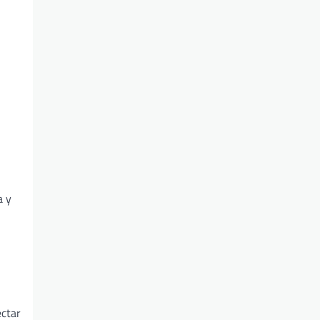
a y
ectar