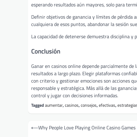
esperando resultados aún mayores, solo para termi
Definir objetivos de ganancia y límites de pérdida 
cualquiera de esos puntos, abandonar la sesión sue
La capacidad de detenerse demuestra disciplina y p
Conclusión
Ganar en casinos online depende parcialmente de la
resultados a largo plazo. Elegir plataformas confia
con criterio y gestionar emociones son acciones qu
responsable y estratégica. Más allá de las gananci
control y jugar con decisiones informadas.
Tagged
aumentar
,
casinos
,
consejos
,
efectivas
,
estrategia
Post
⟵
Why People Love Playing Online Casino Games
navigation