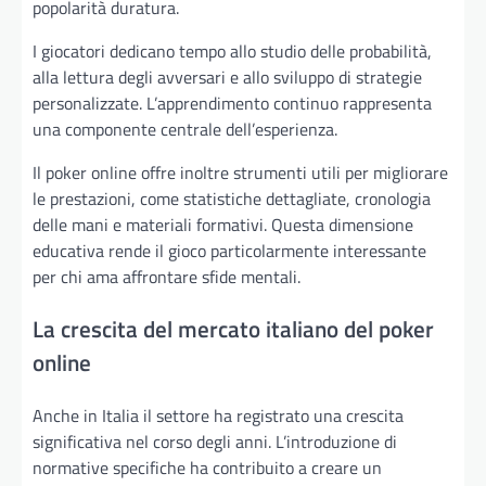
popolarità duratura.
I giocatori dedicano tempo allo studio delle probabilità,
alla lettura degli avversari e allo sviluppo di strategie
personalizzate. L’apprendimento continuo rappresenta
una componente centrale dell’esperienza.
Il poker online offre inoltre strumenti utili per migliorare
le prestazioni, come statistiche dettagliate, cronologia
delle mani e materiali formativi. Questa dimensione
educativa rende il gioco particolarmente interessante
per chi ama affrontare sfide mentali.
La crescita del mercato italiano del poker
online
Anche in Italia il settore ha registrato una crescita
significativa nel corso degli anni. L’introduzione di
normative specifiche ha contribuito a creare un