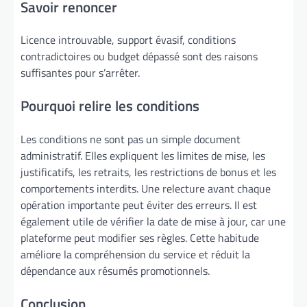
Savoir renoncer
Licence introuvable, support évasif, conditions
contradictoires ou budget dépassé sont des raisons
suffisantes pour s’arrêter.
Pourquoi relire les conditions
Les conditions ne sont pas un simple document
administratif. Elles expliquent les limites de mise, les
justificatifs, les retraits, les restrictions de bonus et les
comportements interdits. Une relecture avant chaque
opération importante peut éviter des erreurs. Il est
également utile de vérifier la date de mise à jour, car une
plateforme peut modifier ses règles. Cette habitude
améliore la compréhension du service et réduit la
dépendance aux résumés promotionnels.
Conclusion