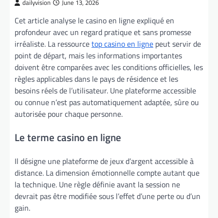
dailyvision
June 13, 2026
Cet article analyse le casino en ligne expliqué en
profondeur avec un regard pratique et sans promesse
irréaliste. La ressource
top casino en ligne
peut servir de
point de départ, mais les informations importantes
doivent être comparées avec les conditions officielles, les
règles applicables dans le pays de résidence et les
besoins réels de l’utilisateur. Une plateforme accessible
ou connue n’est pas automatiquement adaptée, sûre ou
autorisée pour chaque personne.
Le terme casino en ligne
Il désigne une plateforme de jeux d’argent accessible à
distance. La dimension émotionnelle compte autant que
la technique. Une règle définie avant la session ne
devrait pas être modifiée sous l’effet d’une perte ou d’un
gain.