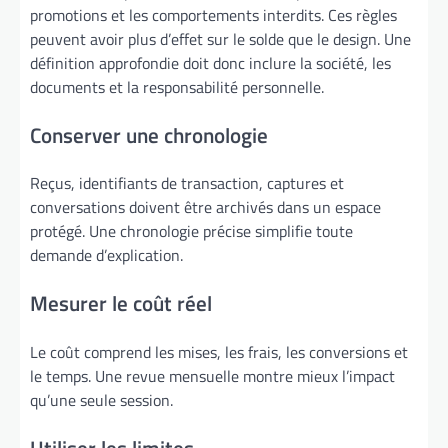
promotions et les comportements interdits. Ces règles
peuvent avoir plus d’effet sur le solde que le design. Une
définition approfondie doit donc inclure la société, les
documents et la responsabilité personnelle.
Conserver une chronologie
Reçus, identifiants de transaction, captures et
conversations doivent être archivés dans un espace
protégé. Une chronologie précise simplifie toute
demande d’explication.
Mesurer le coût réel
Le coût comprend les mises, les frais, les conversions et
le temps. Une revue mensuelle montre mieux l’impact
qu’une seule session.
Utiliser les limites