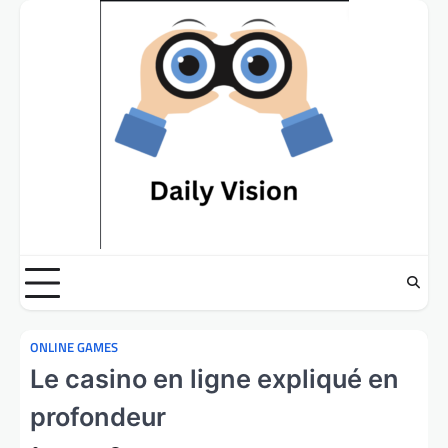
Skip
to
content
ONLINE GAMES
Le casino en ligne expliqué en
profondeur