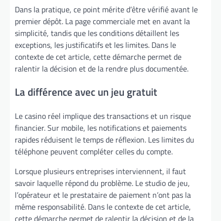
Dans la pratique, ce point mérite d’être vérifié avant le
premier dépôt. La page commerciale met en avant la
simplicité, tandis que les conditions détaillent les
exceptions, les justificatifs et les limites. Dans le
contexte de cet article, cette démarche permet de
ralentir la décision et de la rendre plus documentée.
La différence avec un jeu gratuit
Le casino réel implique des transactions et un risque
financier. Sur mobile, les notifications et paiements
rapides réduisent le temps de réflexion. Les limites du
téléphone peuvent compléter celles du compte.
Lorsque plusieurs entreprises interviennent, il faut
savoir laquelle répond du problème. Le studio de jeu,
l’opérateur et le prestataire de paiement n’ont pas la
même responsabilité. Dans le contexte de cet article,
cette démarche permet de ralentir la décision et de la