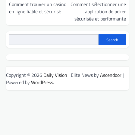
navigation
Comment trouver un casino
Comment sélectionner une
en ligne fiable et sécurisé
application de poker
sécurisée et performante
Search
Copyright © 2026
Daily Vision
| Elite News by
Ascendoor
|
Powered by
WordPress
.