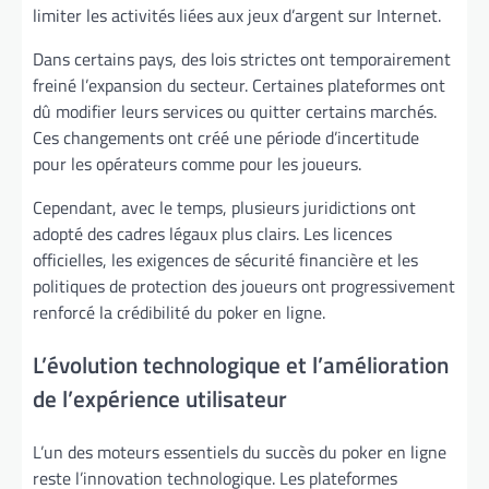
limiter les activités liées aux jeux d’argent sur Internet.
Dans certains pays, des lois strictes ont temporairement
freiné l’expansion du secteur. Certaines plateformes ont
dû modifier leurs services ou quitter certains marchés.
Ces changements ont créé une période d’incertitude
pour les opérateurs comme pour les joueurs.
Cependant, avec le temps, plusieurs juridictions ont
adopté des cadres légaux plus clairs. Les licences
officielles, les exigences de sécurité financière et les
politiques de protection des joueurs ont progressivement
renforcé la crédibilité du poker en ligne.
L’évolution technologique et l’amélioration
de l’expérience utilisateur
L’un des moteurs essentiels du succès du poker en ligne
reste l’innovation technologique. Les plateformes