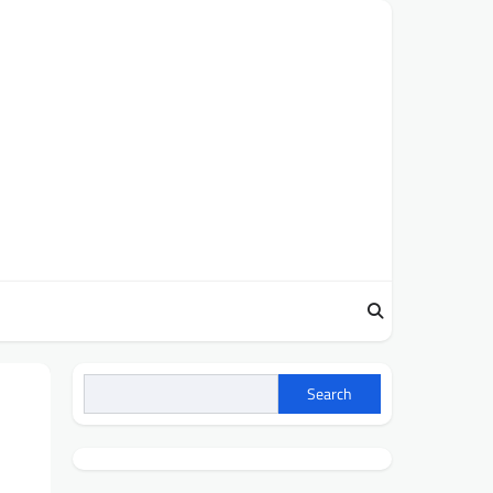
Search