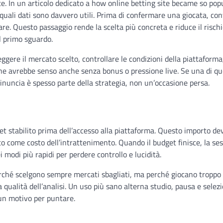
. In un articolo dedicato a how online betting site became so popu
 quali dati sono davvero utili. Prima di confermare una giocata, co
are. Questo passaggio rende la scelta più concreta e riduce il rischi
l primo sguardo.
ggere il mercato scelto, controllare le condizioni della piattaforma
ione avrebbe senso anche senza bonus o pressione live. Se una di q
rinuncia è spesso parte della strategia, non un’occasione persa.
t stabilito prima dell’accesso alla piattaforma. Questo importo de
o come costo dell’intrattenimento. Quando il budget finisce, la se
i modi più rapidi per perdere controllo e lucidità.
erché scelgono sempre mercati sbagliati, ma perché giocano troppo
qualità dell’analisi. Un uso più sano alterna studio, pausa e selez
 un motivo per puntare.