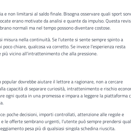
a e non limitarsi al saldo finale. Bisogna osservare quali sport son
 giocate erano motivate da analisi e quante da impulso. Questa revi
embrano normali ma nel tempo possono diventare costose.
si misura nella continuità. Se l’utente si sente sempre spinto a
i poco chiare, qualcosa va corretto. Se invece l’esperienza resta
e più vicino all’intrattenimento che alla pressione.
popular dovrebbe aiutare il lettore a ragionare, non a cercare
alla capacità di separare curiosità, intrattenimento e rischio econo
are ogni quota in una promessa e impara a leggere la piattaforma
a.
: poche decisioni, importi controllati, attenzione alle regole e
e e le offerte sembrano urgenti, l’utente può sempre prendersi qua
teggiamento pesa più di qualsiasi singola schedina riuscita.