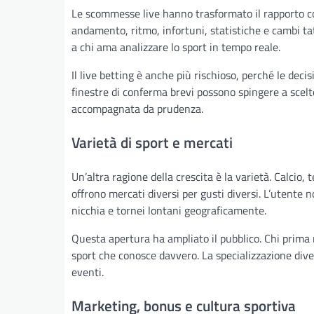
Le scommesse live hanno trasformato il rapporto con
andamento, ritmo, infortuni, statistiche e cambi tat
a chi ama analizzare lo sport in tempo reale.
Il live betting è anche più rischioso, perché le d
finestre di conferma brevi possono spingere a scelt
accompagnata da prudenza.
Varietà di sport e mercati
Un’altra ragione della crescita è la varietà. Calcio,
offrono mercati diversi per gusti diversi. L’utente n
nicchia e tornei lontani geograficamente.
Questa apertura ha ampliato il pubblico. Chi prima 
sport che conosce davvero. La specializzazione dive
eventi.
Marketing, bonus e cultura sportiva