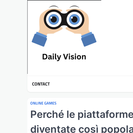
Skip
to
content
CONTACT
ONLINE GAMES
Perché le piattaform
diventate così popola