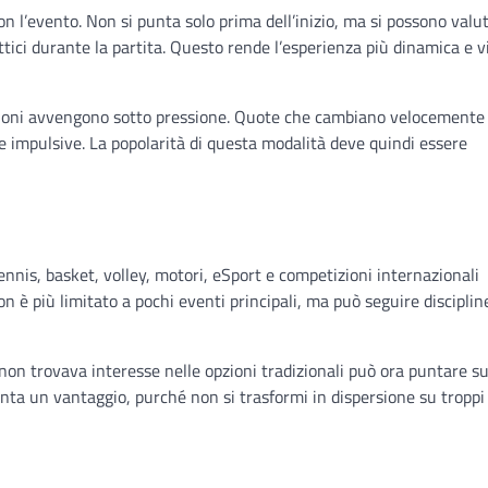
 l’evento. Non si punta solo prima dell’inizio, ma si possono valu
tici durante la partita. Questo rende l’esperienza più dinamica e v
ecisioni avvengono sotto pressione. Quote che cambiano velocemente
e impulsive. La popolarità di questa modalità deve quindi essere
 tennis, basket, volley, motori, eSport e competizioni internazionali
on è più limitato a pochi eventi principali, ma può seguire disciplin
non trovava interesse nelle opzioni tradizionali può ora puntare s
nta un vantaggio, purché non si trasformi in dispersione su troppi