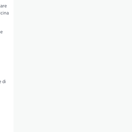
tare
icina
 e
e di
u