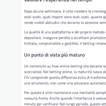
Dopo alcune settimane, è utile rivedere la cronologi
stati scelti, quali importi sono stati usati, quante
rende visibili abitudini che durante la sessione s
La qualità di una piattaforma e del proprio metodo 
depositare, inseguire perdite o accettare promozion
limitata, comprensibile e gestibile, il betting riman
Un punto di vista più maturo
Un contenuto su how online betting site became so 
scorciatoie. Nel betting online, la maturità nasce d
Chi comprende questa differenza evita di trasform
uno strumento, non come una soluzione automatic
Per questo è utile mantenere una mentalità semplice
nessuna fretta. Anche quando l’interfaccia è veloc
minuto per verificare. Nel lungo periodo, questo at