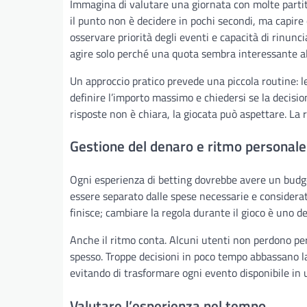
Immagina di valutare una giornata con molte partite
il punto non è decidere in pochi secondi, ma capire
osservare priorità degli eventi e capacità di rinunci
agire solo perché una quota sembra interessante a
Un approccio pratico prevede una piccola routine: le
definire l’importo massimo e chiedersi se la decis
risposte non è chiara, la giocata può aspettare. La 
Gestione del denaro e ritmo personale
Ogni esperienza di betting dovrebbe avere un budge
essere separato dalle spese necessarie e considerat
finisce; cambiare la regola durante il gioco è uno de
Anche il ritmo conta. Alcuni utenti non perdono p
spesso. Troppe decisioni in poco tempo abbassano la 
evitando di trasformare ogni evento disponibile in
Valutare l’esperienza nel tempo