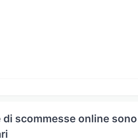
e di scommesse online sono
ri