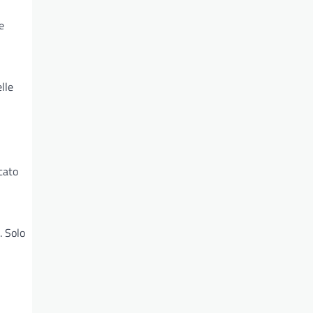
e
lle
cato
. Solo