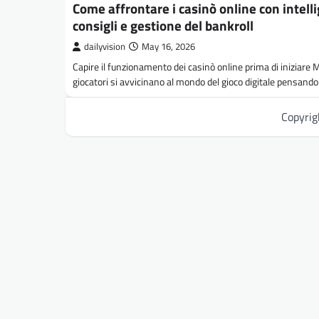
Come affrontare i casinò online con intell
consigli e gestione del bankroll
dailyvision
May 16, 2026
Capire il funzionamento dei casinò online prima di iniziare M
giocatori si avvicinano al mondo del gioco digitale pensand
Copyri