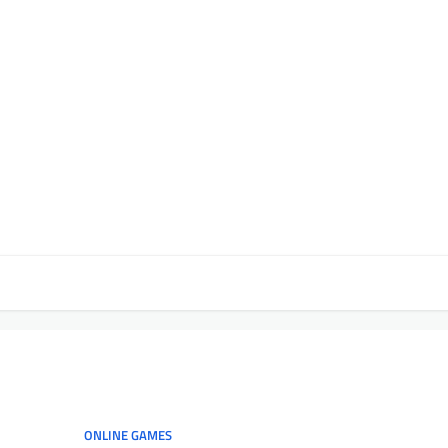
ONLINE GAMES