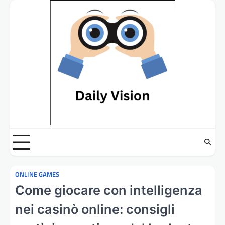
Skip
to
content
ONLINE GAMES
Come giocare con intelligenza
nei casinò online: consigli