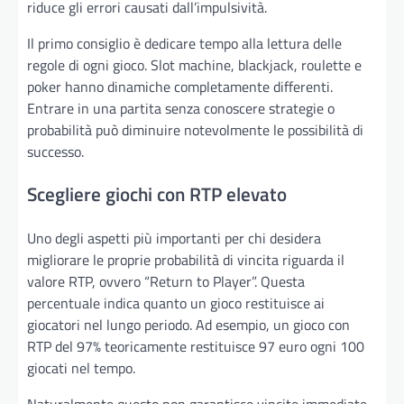
riduce gli errori causati dall’impulsività.
Il primo consiglio è dedicare tempo alla lettura delle
regole di ogni gioco. Slot machine, blackjack, roulette e
poker hanno dinamiche completamente differenti.
Entrare in una partita senza conoscere strategie o
probabilità può diminuire notevolmente le possibilità di
successo.
Scegliere giochi con RTP elevato
Uno degli aspetti più importanti per chi desidera
migliorare le proprie probabilità di vincita riguarda il
valore RTP, ovvero “Return to Player”. Questa
percentuale indica quanto un gioco restituisce ai
giocatori nel lungo periodo. Ad esempio, un gioco con
RTP del 97% teoricamente restituisce 97 euro ogni 100
giocati nel tempo.