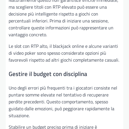
Naturalmente questo non garantisce vincite immediate,
ma scegliere titoli con RTP elevato può essere una
decisione più intelligente rispetto a giochi con
percentuali inferiori. Prima di iniziare una sessione,
controllare queste informazioni può rappresentare un
vantaggio concreto.
Le slot con RTP alto, il blackjack online e alcune varianti
di video poker sono spesso considerate opzioni più
favorevoli rispetto ad altri giochi completamente casuali.
Gestire il budget con disciplina
Uno degli errori più frequenti tra i giocatori consiste nel
puntare somme elevate nel tentativo di recuperare
perdite precedenti. Questo comportamento, spesso
guidato dalle emozioni, può peggiorare rapidamente la
situazione.
Stabilire un budget preciso prima di iniziare è