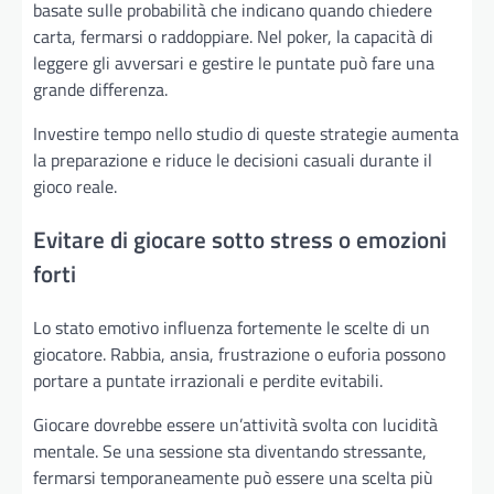
basate sulle probabilità che indicano quando chiedere
carta, fermarsi o raddoppiare. Nel poker, la capacità di
leggere gli avversari e gestire le puntate può fare una
grande differenza.
Investire tempo nello studio di queste strategie aumenta
la preparazione e riduce le decisioni casuali durante il
gioco reale.
Evitare di giocare sotto stress o emozioni
forti
Lo stato emotivo influenza fortemente le scelte di un
giocatore. Rabbia, ansia, frustrazione o euforia possono
portare a puntate irrazionali e perdite evitabili.
Giocare dovrebbe essere un’attività svolta con lucidità
mentale. Se una sessione sta diventando stressante,
fermarsi temporaneamente può essere una scelta più