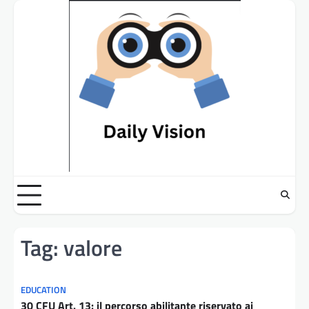
Skip
to
content
Tag:
valore
EDUCATION
30 CFU Art. 13: il percorso abilitante riservato ai