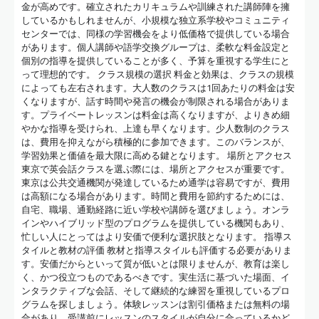
金が高めです。確立されたカリキュラムや訓練された講師陣を擁
しているかもしれませんが、小規模な独立系学校やコミュニティ
センターでは、同様の学習機会をより低価格で提供している場合
があります。個人講師や語学交換グループは、柔軟な料金設定と
個別の指導を提供していることが多く、予算を重視する学生にと
って理想的です。 クラス規模の選択 料金と効果は、クラスの規模
によっても左右されます。大人数のクラスは1回あたりの料金は安
くなりますが、話す時間や発言の機会が制限される場合がありま
す。プライベートレッスンは料金は高くなりますが、よりきめ細
やかな指導を受けられ、上達も早くなります。少人数制のクラス
は、費用を抑えながら積極的に参加できます。このバランスが、
学習効果と価値を最大限に高める鍵となります。 場所とアクセス
東京で英会話クラスを選ぶ際には、場所とアクセスが重要です。
東京は公共交通機関が発達しているため通学は容易ですが、費用
は高額になる場合があります。時間と費用を節約するためには、
自宅、職場、通勤経路に近い学校や講師を選びましょう。オンラ
インやハイブリッド型のプログラムを提供している機関もあり、
忙しい人にとってはより安価で便利な選択肢となります。 指導ス
タイルと教材の評価 教材と指導スタイルも評価する必要がありま
す。安価だからといって質が低いとは限りませんが、教育は楽し
く、かつ役立つものであるべきです。実生活に基づいた場面、イ
ンタラクティブな会話、そして継続的な練習を重視しているプロ
グラムを探しましょう。体験レッスンは割引価格または無料の場
合があり、受講前にレッスンのスタイルが自分に合っているかど