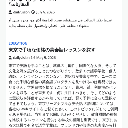
المقارنات؟
dailyvision
July 4, 2026
عندما يفكر الطالب في مستقبله، تصبح الجامعة أكثر من مجرد مبنى أو
شهادة معلقة على الجدار. وللحصول على نقطة بداية…
EDUCATION
東京で手頃な価格の英会話レッスンを探す
dailyvision
May 5, 2026
東京で英語を学ぶことは、就職の可能性、国際的な人脈、そして
文化交流を広げることにつながります。数多くの語学学校、個人
講師、オンラインレッスンなど、選択肢が豊富な中で、ニーズに
合った手頃な価格の英会話プログラムを見つけるのは容易ではあ
りません。学習目標を損なうことなく、費用、質、利便性のバラ
ンスを取ることが重要です。何に注目すべきか、そしてどのよう
に選択肢を評価するかを知っていれば、賢く予算に合った選択が
できるでしょう。東京リーズナブルな英会話 の詳細については、
当社の Web サイトをご覧ください。このトピックに関してご質問
がある場合は、当社までお問い合わせください。 教育機関の種類
を比較する レッスンを提供する学校の種類も重要です。東京にあ
る大規模で有名な語学学校は、ブランド力や設備の充実度から料