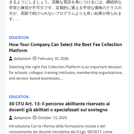
きるようにしましょう。流暢な英語を身につけるには、継続的な
学習と練習が不可欠です。定期的に通える手頃な価格のクラスの
方が、高額で続けられないプログラムよりも良い結果が得られま
す。…
EDUCATION
How Your Company Can Select the Best Fee Collection
Platform
dailyvision
February 10, 2026
Selecting the right Fee Collection Platform is an important decision
for schools, colleges, training institutes, membership organizations,
and service-based businesses.…
EDUCATION
30 CFU Art. 13: il percorso abilitante riservato ai
docenti già abilitati o specializzati sul sostegno
dailyvision
October 13, 2025
Introduzione Con la riforma della formazione iniziale e del
reclutamento dei docenti introdotta dal D.Lgs. 59/2017, come