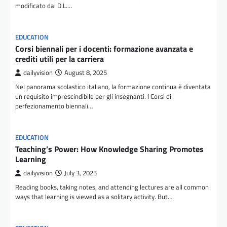
modificato dal D.L.…
EDUCATION
Corsi biennali per i docenti: formazione avanzata e
crediti utili per la carriera
dailyvision
August 8, 2025
Nel panorama scolastico italiano, la formazione continua è diventata
un requisito imprescindibile per gli insegnanti. I Corsi di
perfezionamento biennali…
EDUCATION
Teaching’s Power: How Knowledge Sharing Promotes
Learning
dailyvision
July 3, 2025
Reading books, taking notes, and attending lectures are all common
ways that learning is viewed as a solitary activity. But…