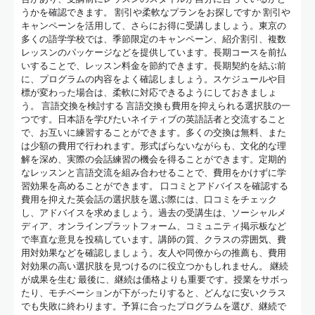
うかを確認できます。 割引や柔軟なプランをお探しですか 割引や
キャンペーンを活用して、さらにお得に受講しましょう。東京の
多くの語学学校では、季節限定のキャンペーン、紹介割引、複数
レッスンのパッケージなどを提供しています。長期コースを前払
いすることで、レッスン料金を節約できます。長期契約を結ぶ前
に、プログラムの内容をよく確認しましょう。スケジュールや目
標が変わった場合は、柔軟に対応できるようにしておきましょ
う。 言語交換を検討する 言語交換も費用を抑えられる選択肢の一
つです。日本語を学びたいネイティブの英語話者と交流すること
で、お互いに練習することができます。多くの交換は無料、また
は少額の費用で行われます。形式ばらないながらも、文化的な理
解を深め、実際の会話練習の機会を得ることができます。定期的
なレッスンと言語交流を組み合わせることで、費用をかけずに学
習効果を高めることができます。 口コミとアドバイスを確認する
費用を抑えた英会話の選択肢を選ぶ際には、口コミをチェック
し、アドバイスを求めましょう。過去の受講生は、ソーシャルメ
ディア、オンラインプラットフォーム、コミュニティ掲示板など
で率直な意見を投稿しています。講師の質、クラスの雰囲気、費
用対効果などを確認しましょう。友人や同僚からの推薦も、費用
対効果の高い選択肢を見つけるのに役立つかもしれません。 継続
が成果を生む 最後に、継続は価格よりも重要です。授業をサボっ
たり、モチベーションが下がったりすると、どんなに安いクラス
でも失敗に終わります。予算に合ったプログラムを選び、継続で