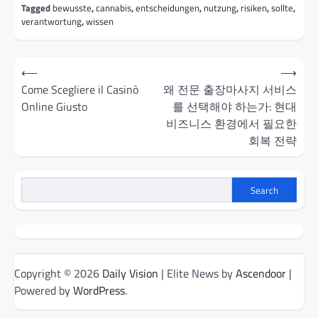
Tagged
bewusste
,
cannabis
,
entscheidungen
,
nutzung
,
risiken
,
sollte
,
verantwortung
,
wissen
Post
⟵
⟶
navigation
Come Scegliere il Casinò
왜 전문 출장마사지 서비스
Online Giusto
를 선택해야 하는가: 현대
비즈니스 환경에서 필요한
회복 전략
Search
Copyright © 2026
Daily Vision
| Elite News by
Ascendoor
|
Powered by
WordPress
.