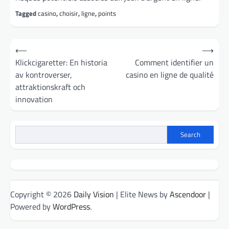
Tagged
casino
,
choisir
,
ligne
,
points
Post
⟵
⟶
navigation
Klickcigaretter: En historia
Comment identifier un
av kontroverser,
casino en ligne de qualité
attraktionskraft och
innovation
Search
Copyright © 2026
Daily Vision
| Elite News by
Ascendoor
|
Powered by
WordPress
.