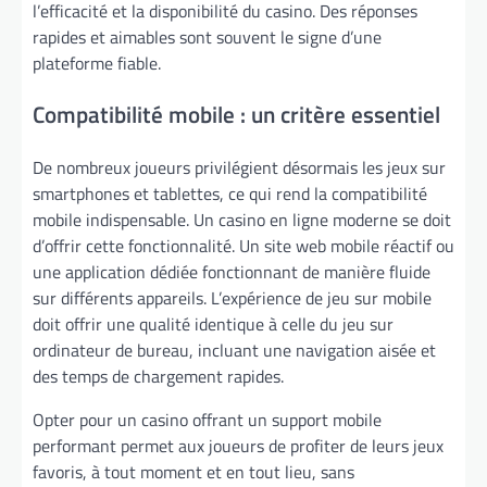
l’efficacité et la disponibilité du casino. Des réponses
rapides et aimables sont souvent le signe d’une
plateforme fiable.
Compatibilité mobile : un critère essentiel
De nombreux joueurs privilégient désormais les jeux sur
smartphones et tablettes, ce qui rend la compatibilité
mobile indispensable. Un casino en ligne moderne se doit
d’offrir cette fonctionnalité. Un site web mobile réactif ou
une application dédiée fonctionnant de manière fluide
sur différents appareils. L’expérience de jeu sur mobile
doit offrir une qualité identique à celle du jeu sur
ordinateur de bureau, incluant une navigation aisée et
des temps de chargement rapides.
Opter pour un casino offrant un support mobile
performant permet aux joueurs de profiter de leurs jeux
favoris, à tout moment et en tout lieu, sans