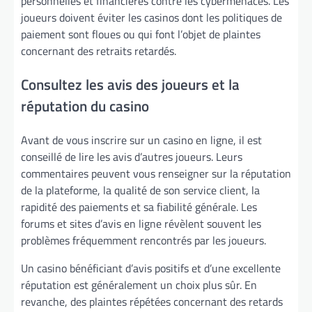
personnelles et financières contre les cybermenaces. Les
joueurs doivent éviter les casinos dont les politiques de
paiement sont floues ou qui font l’objet de plaintes
concernant des retraits retardés.
Consultez les avis des joueurs et la
réputation du casino
Avant de vous inscrire sur un casino en ligne, il est
conseillé de lire les avis d’autres joueurs. Leurs
commentaires peuvent vous renseigner sur la réputation
de la plateforme, la qualité de son service client, la
rapidité des paiements et sa fiabilité générale. Les
forums et sites d’avis en ligne révèlent souvent les
problèmes fréquemment rencontrés par les joueurs.
Un casino bénéficiant d’avis positifs et d’une excellente
réputation est généralement un choix plus sûr. En
revanche, des plaintes répétées concernant des retards