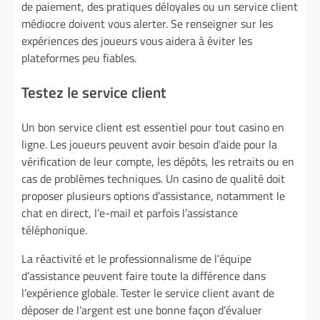
de paiement, des pratiques déloyales ou un service client
médiocre doivent vous alerter. Se renseigner sur les
expériences des joueurs vous aidera à éviter les
plateformes peu fiables.
Testez le service client
Un bon service client est essentiel pour tout casino en
ligne. Les joueurs peuvent avoir besoin d’aide pour la
vérification de leur compte, les dépôts, les retraits ou en
cas de problèmes techniques. Un casino de qualité doit
proposer plusieurs options d’assistance, notamment le
chat en direct, l’e-mail et parfois l’assistance
téléphonique.
La réactivité et le professionnalisme de l’équipe
d’assistance peuvent faire toute la différence dans
l’expérience globale. Tester le service client avant de
déposer de l’argent est une bonne façon d’évaluer