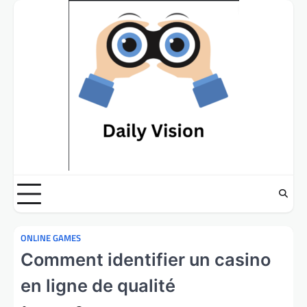
Skip
to
content
ONLINE GAMES
Comment identifier un casino
en ligne de qualité