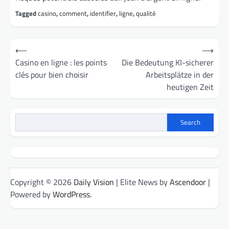
Tagged
casino
,
comment
,
identifier
,
ligne
,
qualité
Post
⟵
⟶
navigation
Casino en ligne : les points
Die Bedeutung KI-sicherer
clés pour bien choisir
Arbeitsplätze in der
heutigen Zeit
Search
Copyright © 2026
Daily Vision
| Elite News by
Ascendoor
|
Powered by
WordPress
.