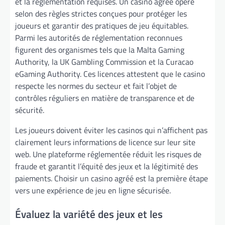
et la réglementation requises. Un casino agréé opère
selon des règles strictes conçues pour protéger les
joueurs et garantir des pratiques de jeu équitables.
Parmi les autorités de réglementation reconnues
figurent des organismes tels que la Malta Gaming
Authority, la UK Gambling Commission et la Curacao
eGaming Authority. Ces licences attestent que le casino
respecte les normes du secteur et fait l’objet de
contrôles réguliers en matière de transparence et de
sécurité.
Les joueurs doivent éviter les casinos qui n’affichent pas
clairement leurs informations de licence sur leur site
web. Une plateforme réglementée réduit les risques de
fraude et garantit l’équité des jeux et la légitimité des
paiements. Choisir un casino agréé est la première étape
vers une expérience de jeu en ligne sécurisée.
Évaluez la variété des jeux et les