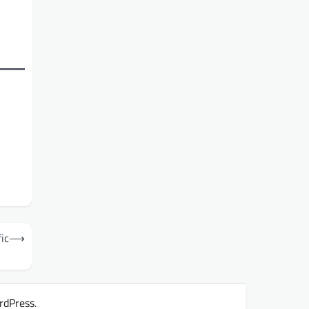
ic
⟶
rdPress
.