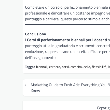
Completare un corso di perfezionamento biennale sig
professionale e dimostrare un costante impegno vers
punteggio e carriera, questo percorso stimola anche 
Conclusione
I
Corsi di perfezionamento biennali per i docenti
s
punteggio utile in graduatoria e strumenti concreti 
evoluzione, rappresentano una scelta efficace per r
dell’insegnamento.
Tagged
biennali
,
carriera
,
corsi
,
crescita
,
della
,
flessibilità
,
l
Post
⟵
Marketing Guide to Push Ads: Everything You N
navigation
Know
Copyri