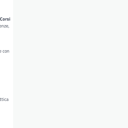
Corsi
enze,
e con
ttica