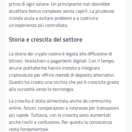
prima di ogni azione. Un principiante non dovrebbe
accettare bonus complessi senza capirli. La prudenza
iniziale aiuta a evitare problemi e a costruire
un’esperienza più controllata.
Storia e crescita del settore
La storia dei crypto casino è legata alla diffusione di
bitcoin, blockchain e pagamenti digitali. Con il tempo,
alcune piattaforme hanno iniziato a integrare
criptovalute per offrire metodi di deposito alternativi.
Questo ha creato una nicchia che poi è cresciuta grazie
alla curiosità verso la tecnologia.
La crescita è stata alimentata anche da community
online, forum, comparazioni e interesse per transazioni
più rapide. Tuttavia, con la crescita sono aumentati
anche rischi e confusione. Per questo la conoscenza
resta fondamentale.