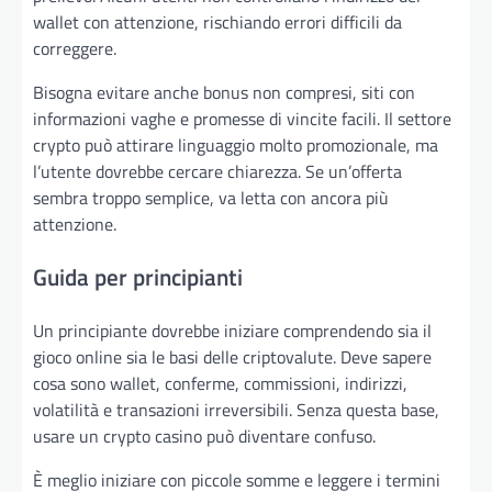
wallet con attenzione, rischiando errori difficili da
correggere.
Bisogna evitare anche bonus non compresi, siti con
informazioni vaghe e promesse di vincite facili. Il settore
crypto può attirare linguaggio molto promozionale, ma
l’utente dovrebbe cercare chiarezza. Se un’offerta
sembra troppo semplice, va letta con ancora più
attenzione.
Guida per principianti
Un principiante dovrebbe iniziare comprendendo sia il
gioco online sia le basi delle criptovalute. Deve sapere
cosa sono wallet, conferme, commissioni, indirizzi,
volatilità e transazioni irreversibili. Senza questa base,
usare un crypto casino può diventare confuso.
È meglio iniziare con piccole somme e leggere i termini