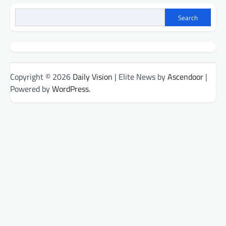
Search
Copyright © 2026
Daily Vision
| Elite News by
Ascendoor
|
Powered by
WordPress
.