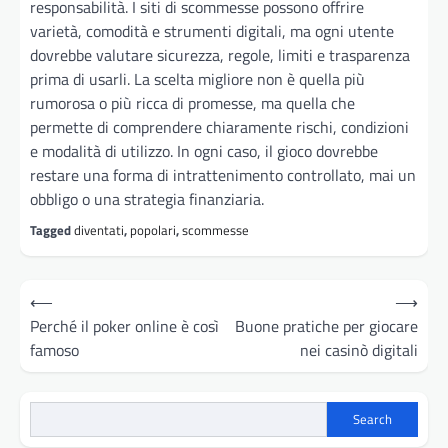
responsabilità. I siti di scommesse possono offrire
varietà, comodità e strumenti digitali, ma ogni utente
dovrebbe valutare sicurezza, regole, limiti e trasparenza
prima di usarli. La scelta migliore non è quella più
rumorosa o più ricca di promesse, ma quella che
permette di comprendere chiaramente rischi, condizioni
e modalità di utilizzo. In ogni caso, il gioco dovrebbe
restare una forma di intrattenimento controllato, mai un
obbligo o una strategia finanziaria.
Tagged
diventati
,
popolari
,
scommesse
Post
⟵
⟶
navigation
Perché il poker online è così
Buone pratiche per giocare
famoso
nei casinò digitali
Search