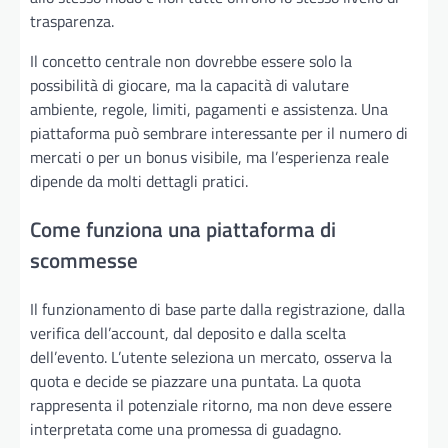
trasparenza.
Il concetto centrale non dovrebbe essere solo la
possibilità di giocare, ma la capacità di valutare
ambiente, regole, limiti, pagamenti e assistenza. Una
piattaforma può sembrare interessante per il numero di
mercati o per un bonus visibile, ma l’esperienza reale
dipende da molti dettagli pratici.
Come funziona una piattaforma di
scommesse
Il funzionamento di base parte dalla registrazione, dalla
verifica dell’account, dal deposito e dalla scelta
dell’evento. L’utente seleziona un mercato, osserva la
quota e decide se piazzare una puntata. La quota
rappresenta il potenziale ritorno, ma non deve essere
interpretata come una promessa di guadagno.