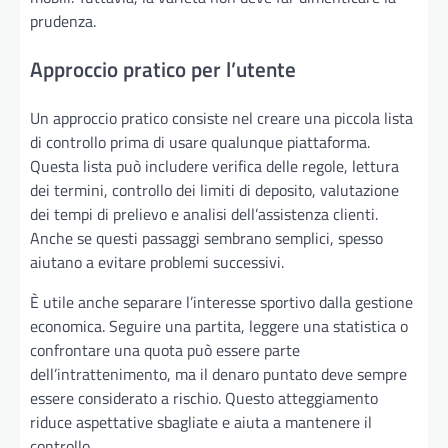
prudenza.
Approccio pratico per l’utente
Un approccio pratico consiste nel creare una piccola lista
di controllo prima di usare qualunque piattaforma.
Questa lista può includere verifica delle regole, lettura
dei termini, controllo dei limiti di deposito, valutazione
dei tempi di prelievo e analisi dell’assistenza clienti.
Anche se questi passaggi sembrano semplici, spesso
aiutano a evitare problemi successivi.
È utile anche separare l’interesse sportivo dalla gestione
economica. Seguire una partita, leggere una statistica o
confrontare una quota può essere parte
dell’intrattenimento, ma il denaro puntato deve sempre
essere considerato a rischio. Questo atteggiamento
riduce aspettative sbagliate e aiuta a mantenere il
controllo.