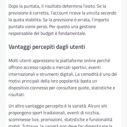
Dopo la puntata, il risultato determina l’esito. Se la
previsione è corretta, l’account riceve la vincita secondo
la quota stabilita. Se la previsione è errata, l’importo
puntato viene perso. Per questo una gestione
responsabile del budget è fondamentale.
Vantaggi percepiti dagli utenti
Molti utenti apprezzano le piattaforme online perché
offrono accesso rapido a mercati sportivi, eventi
internazionali e strumenti digitali. La comodità è uno dei
motivi principali della loro popolarità: basta un
dispositivo connesso per consultare quote, statistiche e
risultati.
Un altro vantaggio percepito è la varietà. Alcuni siti
propongono sport tradizionali, eventi di nicchia,
scommesse live, promozioni, statistiche e funzionalità
mobili. Tuttavia, la varietà non deve far dimenticare la