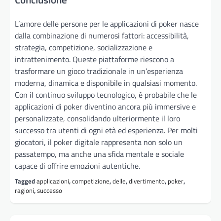
L’amore delle persone per le applicazioni di poker nasce
dalla combinazione di numerosi fattori: accessibilità,
strategia, competizione, socializzazione e
intrattenimento. Queste piattaforme riescono a
trasformare un gioco tradizionale in un’esperienza
moderna, dinamica e disponibile in qualsiasi momento.
Con il continuo sviluppo tecnologico, è probabile che le
applicazioni di poker diventino ancora più immersive e
personalizzate, consolidando ulteriormente il loro
successo tra utenti di ogni età ed esperienza. Per molti
giocatori, il poker digitale rappresenta non solo un
passatempo, ma anche una sfida mentale e sociale
capace di offrire emozioni autentiche.
Tagged
applicazioni
,
competizione
,
delle
,
divertimento
,
poker
,
ragioni
,
successo