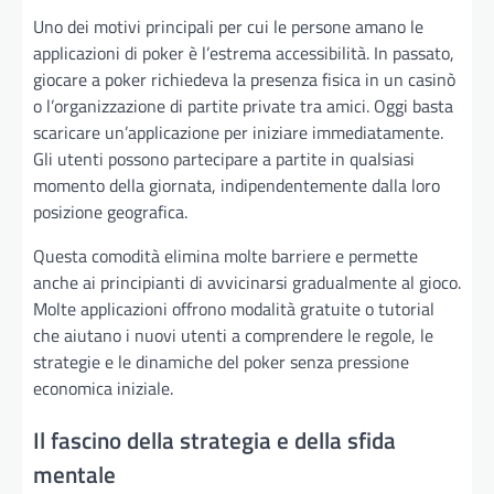
Uno dei motivi principali per cui le persone amano le
applicazioni di poker è l’estrema accessibilità. In passato,
giocare a poker richiedeva la presenza fisica in un casinò
o l’organizzazione di partite private tra amici. Oggi basta
scaricare un’applicazione per iniziare immediatamente.
Gli utenti possono partecipare a partite in qualsiasi
momento della giornata, indipendentemente dalla loro
posizione geografica.
Questa comodità elimina molte barriere e permette
anche ai principianti di avvicinarsi gradualmente al gioco.
Molte applicazioni offrono modalità gratuite o tutorial
che aiutano i nuovi utenti a comprendere le regole, le
strategie e le dinamiche del poker senza pressione
economica iniziale.
Il fascino della strategia e della sfida
mentale