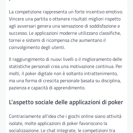
La competizione rappresenta un forte incentivo emotivo.
Vincere una partita o ottenere risultati migliori rispetto
agli avversari genera una sensazione di soddisfazione e
successo. Le applicazioni moderne utilizzano classifiche,
tornei e sistemi di ricompensa che aumentano il
coinvolgimento degli utenti.
Il raggiungimento di nuovi livelli o il miglioramento delle
statistiche personali crea una motivazione continua. Per
molti, il poker digitale non è soltanto intrattenimento,
ma una forma di crescita personale basata su disciplina,
pazienza e capacità di apprendimento.
L’aspetto sociale delle applicazioni di poker
Contrariamente all’idea che i giochi online siano attività
isolate, molte applicazioni di poker favoriscono la
socializzazione. Le chat integrate, le competizioni tra