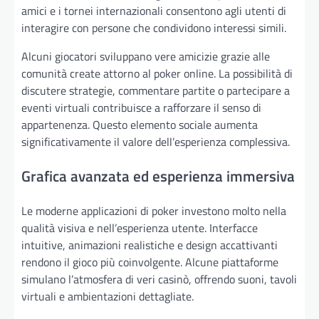
amici e i tornei internazionali consentono agli utenti di
interagire con persone che condividono interessi simili.
Alcuni giocatori sviluppano vere amicizie grazie alle
comunità create attorno al poker online. La possibilità di
discutere strategie, commentare partite o partecipare a
eventi virtuali contribuisce a rafforzare il senso di
appartenenza. Questo elemento sociale aumenta
significativamente il valore dell’esperienza complessiva.
Grafica avanzata ed esperienza immersiva
Le moderne applicazioni di poker investono molto nella
qualità visiva e nell’esperienza utente. Interfacce
intuitive, animazioni realistiche e design accattivanti
rendono il gioco più coinvolgente. Alcune piattaforme
simulano l’atmosfera di veri casinò, offrendo suoni, tavoli
virtuali e ambientazioni dettagliate.