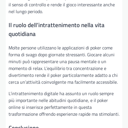
il senso di controllo e rende il gioco interessante anche
nel lungo periodo.
Il ruolo dell’intrattenimento nella vita
quotidiana
Molte persone utilizzano le applicazioni di poker come
forma di svago dopo giornate stressanti. Giocare alcuni
minuti può rappresentare una pausa mentale o un
momento di relax. L’equilibrio tra concentrazione e
divertimento rende il poker particolarmente adatto a chi
cerca un’attività coinvolgente ma facilmente accessibile.
L’intrattenimento digitale ha assunto un ruolo sempre
più importante nelle abitudini quotidiane, e il poker
online si inserisce perfettamente in questa
trasformazione offrendo esperienze rapide ma stimolanti.
Conclusione