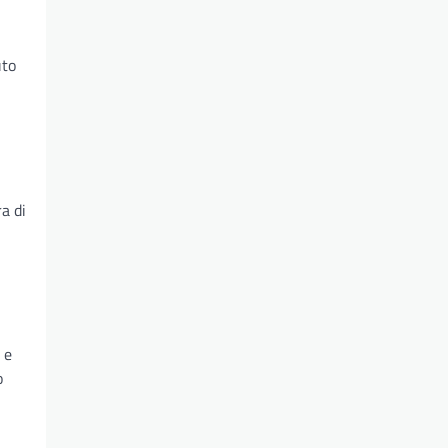
uto
a di
 e
o