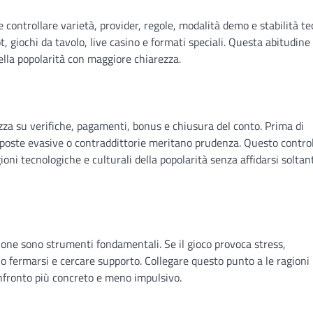
ne controllare varietà, provider, regole, modalità demo e stabilità te
, giochi da tavolo, live casino e formati speciali. Questa abitudine
ella popolarità con maggiore chiarezza.
za su verifiche, pagamenti, bonus e chiusura del conto. Prima di
poste evasive o contraddittorie meritano prudenza. Questo control
ni tecnologiche e culturali della popolarità senza affidarsi soltan
ione sono strumenti fondamentali. Se il gioco provoca stress,
rio fermarsi e cercare supporto. Collegare questo punto a le ragioni
confronto più concreto e meno impulsivo.