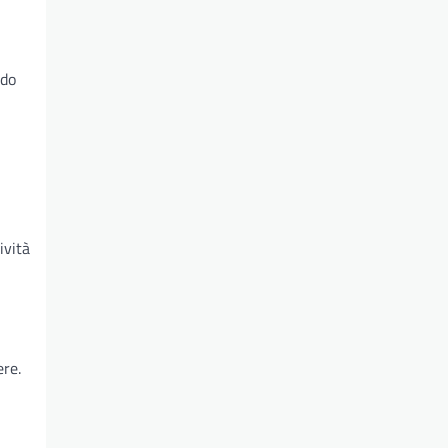
odo
ività
ere.