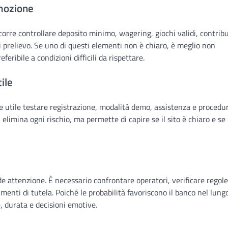
mozione
rre controllare deposito minimo, wagering, giochi validi, contrib
 prelievo. Se uno di questi elementi non è chiaro, è meglio non
eribile a condizioni difficili da rispettare.
ile
utile testare registrazione, modalità demo, assistenza e procedur
imina ogni rischio, ma permette di capire se il sito è chiaro e se
ede attenzione. È necessario confrontare operatori, verificare regole
enti di tutela. Poiché le probabilità favoriscono il banco nel lung
e, durata e decisioni emotive.