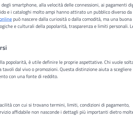
e degli smartphone, alla velocità delle connessioni, ai pagamenti dig
pido e i cataloghi molto ampi hanno attirato un pubblico diverso da
 online
può nascere dalla curiosità o dalla comodità, ma una buona
giche e culturali della popolarità, trasparenza e limiti personali. L
rsi
la popolarità, è utile definire le proprie aspettative. Chi vuole sol
 tavoli dal vivo o promozioni. Questa distinzione aiuta a scegliere
nto con una fonte di reddito.
acilità con cui si trovano termini, limiti, condizioni di pagamento,
rvizio affidabile non nasconde i dettagli più importanti dietro molt