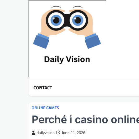
Skip
to
content
CONTACT
ONLINE GAMES
Perché i casino onlin
dailyvision
June 11, 2026