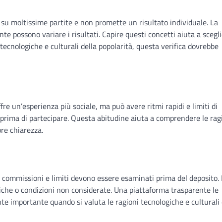
a su moltissime partite e non promette un risultato individuale. La
e possono variare i risultati. Capire questi concetti aiuta a scegl
 tecnologiche e culturali della popolarità, questa verifica dovrebbe
ffre un’esperienza più sociale, ma può avere ritmi rapidi e limiti di
e prima di partecipare. Questa abitudine aiuta a comprendere le rag
ore chiarezza.
, commissioni e limiti devono essere esaminati prima del deposito. I
iche o condizioni non considerate. Una piattaforma trasparente le
te importante quando si valuta le ragioni tecnologiche e culturali 