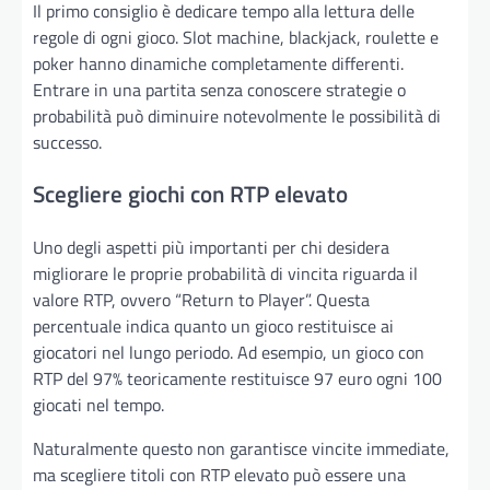
Il primo consiglio è dedicare tempo alla lettura delle
regole di ogni gioco. Slot machine, blackjack, roulette e
poker hanno dinamiche completamente differenti.
Entrare in una partita senza conoscere strategie o
probabilità può diminuire notevolmente le possibilità di
successo.
Scegliere giochi con RTP elevato
Uno degli aspetti più importanti per chi desidera
migliorare le proprie probabilità di vincita riguarda il
valore RTP, ovvero “Return to Player”. Questa
percentuale indica quanto un gioco restituisce ai
giocatori nel lungo periodo. Ad esempio, un gioco con
RTP del 97% teoricamente restituisce 97 euro ogni 100
giocati nel tempo.
Naturalmente questo non garantisce vincite immediate,
ma scegliere titoli con RTP elevato può essere una