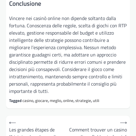
Conclusione
Vincere nei casinò online non dipende soltanto dalla
fortuna. Conoscenza delle regole, scelta di giochi con RTP
elevato, gestione responsabile del budget e utilizzo
intelligente delle strategie possono contribuire a
migliorare l’esperienza complessiva. Nessun metodo
garantisce guadagni certi, ma adottare un approccio
disciplinato permette di ridurre errori comuni e prendere
decisioni più consapevoli. Considerare il gioco come
intrattenimento, mantenendo sempre controllo e limiti
personali, rappresenta probabilmente il consiglio più
importante di tutti.
Tagged
casino
,
giocare
,
meglio
,
online
,
strategie
,
utili
Post
⟵
⟶
navigation
Les grandes étapes de
Comment trouver un casino