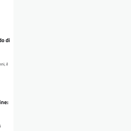
do di
i, il
ine:
i