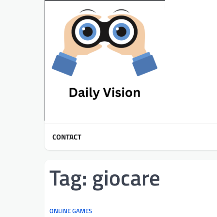
Skip
to
content
CONTACT
Tag:
giocare
ONLINE GAMES