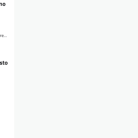
ino
are…
sto