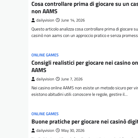
Cosa controllare prima di giocare su un ca
non AAMS
dailyvision
June 14, 2026
Questo articolo analizza cosa controllare prima di giocare s
casinò non aams con un approccio pratico e senza promes
ONLINE GAMES
Consigli realistici per giocare nei casino o
AAMS
dailyvision
June 7, 2026
Nei casino online AAMS non esiste un metodo sicuro per vi
esistono abitudini utili: conoscere le regole, gestire il…
ONLINE GAMES
Buone pratiche per giocare nei casinò digit
dailyvision
May 30, 2026